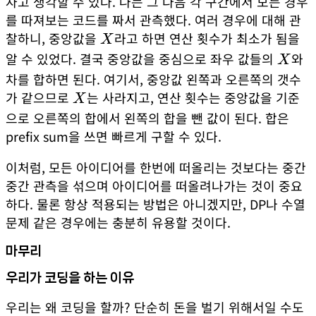
자고 생각할 수 있다. 나는 그 다음 각 구간에서 모든 경우
를 따져보는 코드를 짜서 관측했다. 여러 경우에 대해 관
찰하니, 중앙값을
X
라고 하면 연산 횟수가 최소가 됨을
X
알 수 있었다. 결국 중앙값을 중심으로 좌우 값들의
X
와
X
차를 합하면 된다. 여기서, 중앙값 왼쪽과 오른쪽의 갯수
가 같으므로
X
는 사라지고, 연산 횟수는 중앙값을 기준
X
으로 오른쪽의 합에서 왼쪽의 합을 뺀 값이 된다. 합은
prefix sum을 쓰면 빠르게 구할 수 있다.
이처럼, 모든 아이디어를 한번에 떠올리는 것보다는 중간
중간 관측을 섞으며 아이디어를 떠올려나가는 것이 중요
하다. 물론 항상 적용되는 방법은 아니겠지만, DP나 수열
문제 같은 경우에는 충분히 유용할 것이다.
마무리
우리가 코딩을 하는 이유
우리는 왜 코딩을 할까? 단순히 돈을 벌기 위해서일 수도