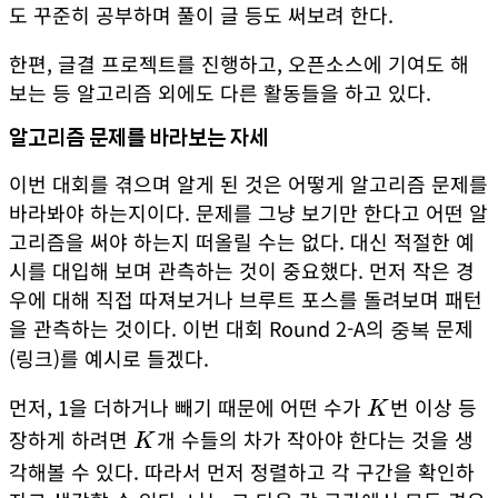
도 꾸준히 공부하며 풀이 글 등도 써보려 한다.
한편,
글결 프로젝트
를 진행하고, 오픈소스에 기여도 해
보는 등 알고리즘 외에도 다른 활동들을 하고 있다.
알고리즘 문제를 바라보는 자세
이번 대회를 겪으며 알게 된 것은 어떻게 알고리즘 문제를
바라봐야 하는지이다. 문제를 그냥 보기만 한다고 어떤 알
고리즘을 써야 하는지 떠올릴 수는 없다. 대신 적절한 예
시를 대입해 보며 관측하는 것이 중요했다. 먼저 작은 경
우에 대해 직접 따져보거나 브루트 포스를 돌려보며 패턴
을 관측하는 것이다. 이번 대회 Round 2-A의
문제
중복
(
링크
)를 예시로 들겠다.
먼저, 1을 더하거나 빼기 때문에 어떤 수가
K
번 이상 등
K
장하게 하려면
K
개 수들의 차가 작아야 한다는 것을 생
K
각해볼 수 있다. 따라서 먼저 정렬하고 각 구간을 확인하