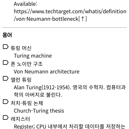
Available:
https://www.techtarget.com/whatis/definition
/von-Neumann-bottleneck
[↑]
용어
label
튜링 머신
Turing machine
label
폰 노이만 구조
Von Neumann architecture
label
앨런 튜링
Alan Turing(1912-1954). 영국의 수학자. 컴퓨터과
학의 아버지로 불린다.
label
처치-튜링 논제
Church-Turing thesis
label
레지스터
Register; CPU 내부에서 처리할 데이터를 저장하는