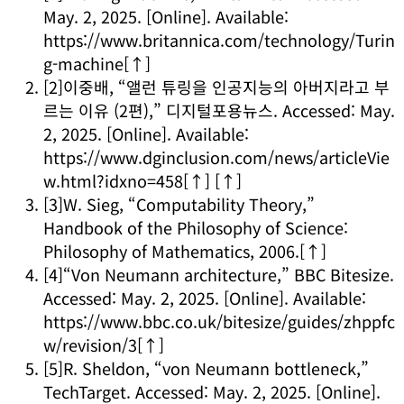
May. 2, 2025. [Online]. Available:
https://www.britannica.com/technology/Turin
g-machine
[↑]
[2]
이중배, “앨런 튜링을 인공지능의 아버지라고 부
르는 이유 (2편),” 디지털포용뉴스. Accessed: May.
2, 2025. [Online]. Available:
https://www.dginclusion.com/news/articleVie
w.html?idxno=458
[↑]
[↑]
[3]
W. Sieg, “Computability Theory,”
Handbook of the Philosophy of Science:
Philosophy of Mathematics
, 2006.
[↑]
[4]
“Von Neumann architecture,” BBC Bitesize.
Accessed: May. 2, 2025. [Online]. Available:
https://www.bbc.co.uk/bitesize/guides/zhppfc
w/revision/3
[↑]
[5]
R. Sheldon, “von Neumann bottleneck,”
TechTarget. Accessed: May. 2, 2025. [Online].