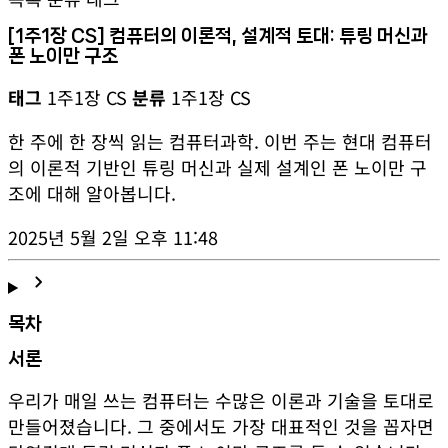
[1주1장 CS]
컴퓨터의 이론적, 설계적 토대: 튜링 머신과
폰 노이만 구조
태그
1주1장 CS
분류
1주1장 CS
한 주에 한 장씩 읽는 컴퓨터과학. 이번 주는 현대 컴퓨터
의 이론적 기반인 튜링 머신과 실제 설계인 폰 노이만 구
조에 대해 알아봅니다.
2025년 5월 2일 오후 11:48
chevron_right
목차
서론
우리가 매일 쓰는 컴퓨터는 수많은 이론과 기술을 토대로
만들어졌습니다. 그 중에서도 가장 대표적인 것을 꼽자면